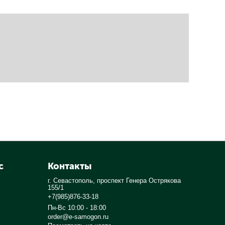
с
Контакты
г. Севастополь, проспект Генера Острякова
155/1
+7(985)876-33-18
Пн-Вс 10:00 - 18:00
order@e-samogon.ru