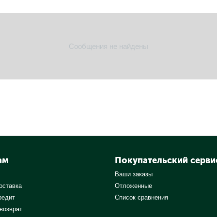
Сообщения не найдены
ам
Покупательский серви
Ваши заказы
оставка
Отложенные
редит
Список сравнения
 возврат